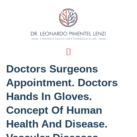
Female Legs With
Varicose Veins. At The
Doctors Surgeons
Appointment. Doctors
Hands In Gloves.
Concept Of Human
Health And Disease.