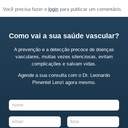
Você precisa fazer o
login
para publicar um comentário.
Como vai a sua saúde vascular?
A prevenção e a detecção precoce de doenças
vasculares, muitas vezes silenciosas, evitam
complicações e salvam vidas.
Agende a sua consulta
com o Dr. Leonardo
Pimentel Lenzi agora mesmo.
N
o
m
E
F
e
-
o
*