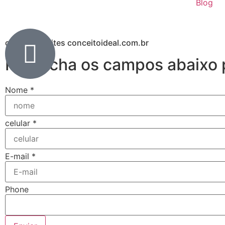
Blog
criação de sites conceitoideal.com.br
Preencha os campos abaixo p
Nome
*
celular
*
E-mail
*
Phone