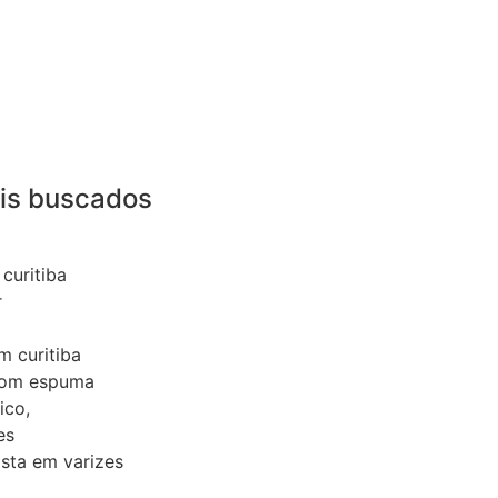
is buscados
curitiba
r
m curitiba
 com espuma
ico,
es
ista em varizes