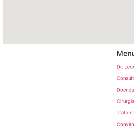
Men
Dr. Leo
Consul
Doença
Cirurgi
Tratam
Convên