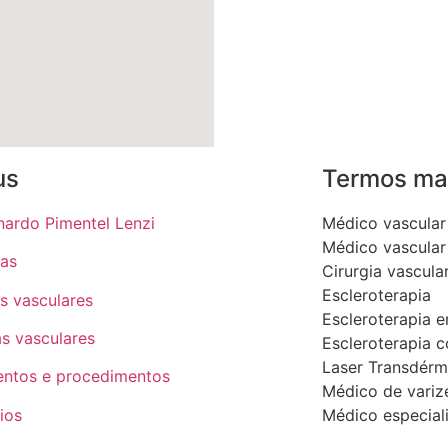
us
Termos ma
nardo Pimentel Lenzi
Médico vascular
Médico vascular 
tas
Cirurgia vascula
Escleroterapia
s vasculares
Escleroterapia e
as vasculares
Escleroterapia
Laser Transdérm
entos e procedimentos
Médico de variz
ios
Médico especial