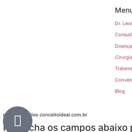
Men
Dr. Leo
Consul
Doença
Cirurgi
Tratam
Convên
Blog
criação de sites conceitoideal.com.br
Preencha os campos abaixo p