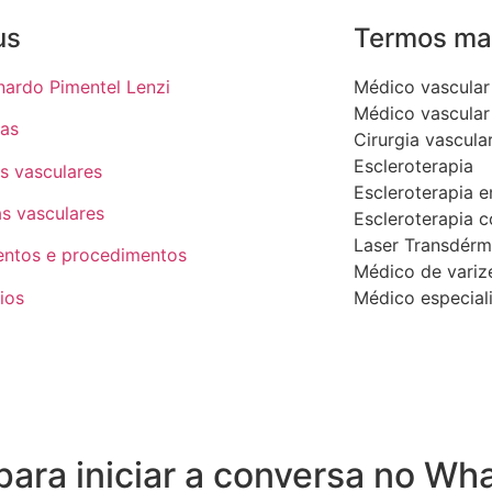
us
Termos ma
nardo Pimentel Lenzi
Médico vascular
Médico vascular 
tas
Cirurgia vascula
Escleroterapia
s vasculares
Escleroterapia e
as vasculares
Escleroterapia
Laser Transdérm
entos e procedimentos
Médico de variz
ios
Médico especial
ara iniciar a conversa no Wh