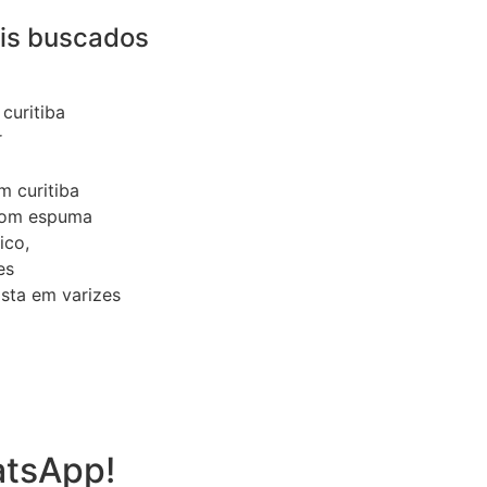
is buscados
curitiba
r
m curitiba
 com espuma
ico,
es
ista em varizes
atsApp!