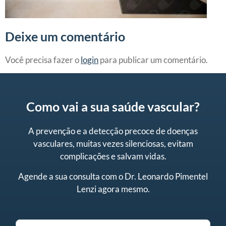
Deixe um comentário
Você precisa fazer o
login
para publicar um comentário.
Como vai a sua saúde vascular?
A prevenção e a detecção precoce de doenças
vasculares, muitas vezes silenciosas, evitam
complicações e salvam vidas.
Agende a sua consulta
com o Dr. Leonardo Pimentel
Lenzi agora mesmo.
N