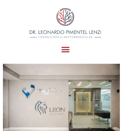
8ccd19cc6cf87105736a4f
Large