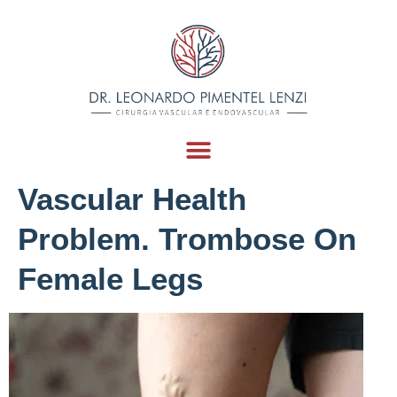
Varicose Veins On
Woman Legs Indoors.
Vascular Health
Problem. Trombose On
Female Legs