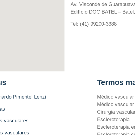
Av. Visconde de Guarapuava
Edifício DOC BATEL – Batel
Tel: (41) 99200-3388
us
Termos ma
nardo Pimentel Lenzi
Médico vascular
Médico vascular 
tas
Cirurgia vascula
Escleroterapia
s vasculares
Escleroterapia e
as vasculares
Escleroterapia 