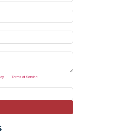
icy
and
Terms of Service
apply.
s