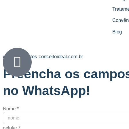
Tratame
Convên
Blog
criação de sites conceitoideal.com.br
Preencha os campos 
no WhatsApp!
Nome
*
celular
*