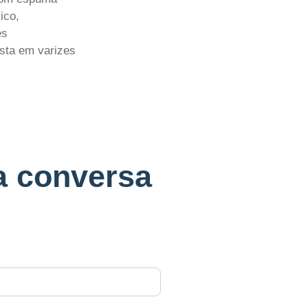
ico,
es
sta em varizes
a conversa