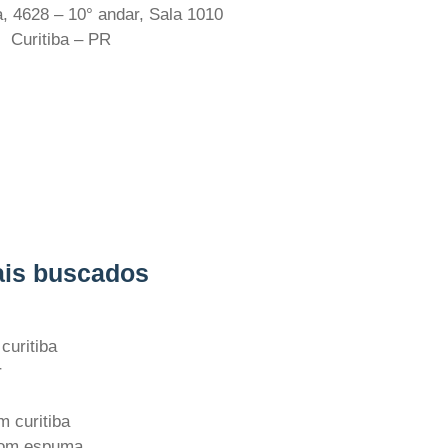
, 4628 – 10° andar, Sala 1010
, Curitiba – PR
is buscados
curitiba
r
m curitiba
com espuma