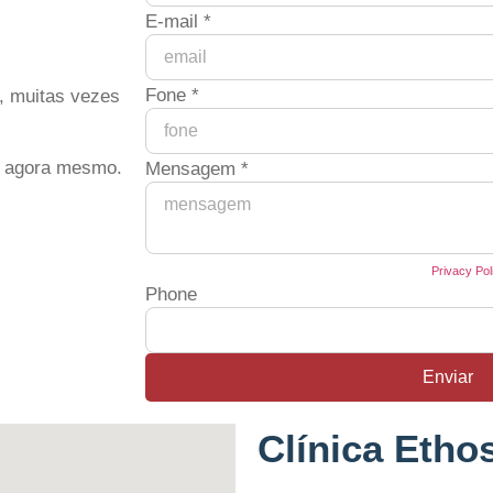
E-mail
*
Fone
*
, muitas vezes
i agora mesmo.
Mensagem
*
This site is protected by reCAPTCHA and the Google
Privacy Pol
Phone
Enviar
Clínica Etho