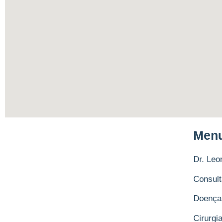
Men
Dr. Leo
Consul
Doença
Cirurgi