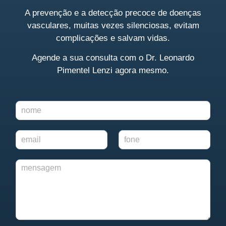
A prevenção e a detecção precoce de doenças
vasculares, muitas vezes silenciosas, evitam
complicações e salvam vidas.
Agende a sua consulta
com o Dr. Leonardo
Pimentel Lenzi agora mesmo.
N
o
m
E
F
e
-
o
*
m
n
M
a
e
e
i
*
n
l
s
*
a
g
e