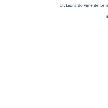
Dr. Leonardo Pimentel Lenz
B
da sua saúde vasc
de e segurança é
aior compromiss