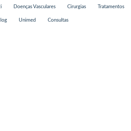
i
Doenças Vasculares
Cirurgias
Tratamentos
log
Unimed
Consultas
ular com
 o nosso
o.