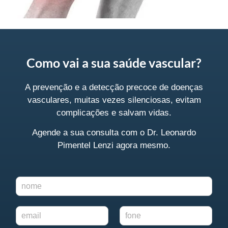
Como vai a sua saúde vascular?
A prevenção e a detecção precoce de doenças
vasculares, muitas vezes silenciosas, evitam
complicações e salvam vidas.
Agende a sua consulta
com o Dr. Leonardo
Pimentel Lenzi agora mesmo.
N
o
m
E
F
e
-
o
*